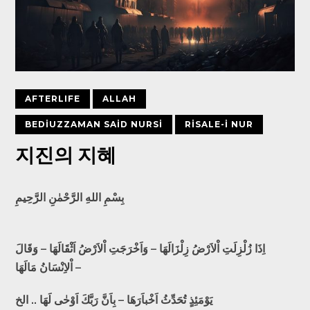
AFTERLIFE
ALLAH
BEDIUZZAMAN SAID NURSI
RISALE-I NUR
지진의 지혜
بِسْمِ اللهِ الرَّحْمٰنِ الرَّحِيمِ
اِذَا زُلْزِلَتِ اْلاَرْضُ زِلْزَالَهَا – وَاَخْرَجَتِ اْلاَرْضُ اَثْقَالَهَا – وَقَالَ
اْلاِنْسَانُ مَالَهَا –
يَوْمَئِذٍ تُحَدِّثُ اَخْباَرَهَا – بِاَنَّ رَبَّكَ اَوْحٰى لَهَا .. الخ