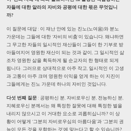
자들에
대한
알라의
자비와
공평에
대한
몫은
무엇입니
까?
이 질문에 대답 : 이 재난 안에 있는 진노(노여움)와 분노
가운데는 그들에 대한 ‘자비의 비춤’이 있습니다. 왜냐하면
그 무고한 자들의 일시적인 재산들이 그들이 한 기부로 받
아들여지어 영원한 재산이 되는 것과 같이, 그 일시적인 삶
조차 영원한 삶을 획득하게 될 순교자의 한 형태로 되게
됩니다. 그러므로 상대적으로 아주 작고, 일시적인 이 고생
과 고통이 아주 크며 영원한 이익을 얻게 하는 이 지진이
그들에게는 진노 가운데 하나의 자비인 것입니다.
다섯
번째
질문
: 공평하신 분, 자비로우신 분, 전능하신 분,
지혜로우신 분께서는 왜 특정한 잘못에 대해 특정한 벌을
내리지 않으시고 이 거대한 요소로 괴롭히십니까? 이 상
황이 어떻게 ‘그분의 자비로우심의 아름다움’과 ‘그분의 권
능이 모든 것을 포함하는 것’에 맞는다고 할 수 있습니까?