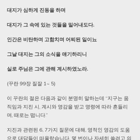
대지가
심하게
진동을
하며
대지가
그
속에
있는
것들을
밀어내도다.
인간은
비탄하며
고함치며
어찌된
일이뇨
그날
대지는
그의
소식을
얘기하리니
실로
주님은
그에
관해
계시하였노라.
(꾸란 99장 질잘 1~ 5)
이 꾸란의 절은 다음과 같이 분명히 말하는데 “지구는 움
직임과 지진 시, 계시와 영감을 받고 명령에 따라 흔들리
며, 때로는 떱니다.”
지진과 관련된 6, 7가지 질문에 대해, 영적인 영감의 도움
으로 대답들이 떠올랐습니다. 몇 번이나 자세히 쓸려고 의