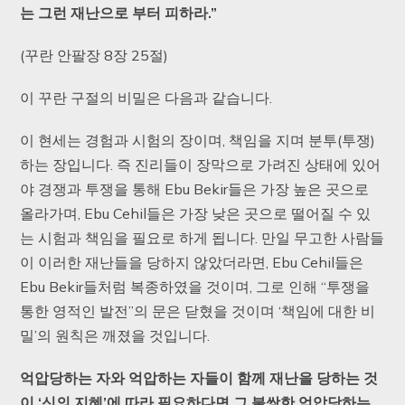
는
그런
재난으로
부터
피하라.”
(꾸란 안팔장 8장 25절)
이 꾸란 구절의 비밀은 다음과 같습니다.
이 현세는 경험과 시험의 장이며, 책임을 지며 분투(투쟁)
하는 장입니다. 즉 진리들이 장막으로 가려진 상태에 있어
야 경쟁과 투쟁을 통해 Ebu Bekir들은 가장 높은 곳으로
올라가며, Ebu Cehil들은 가장 낮은 곳으로 떨어질 수 있
는 시험과 책임을 필요로 하게 됩니다. 만일 무고한 사람들
이 이러한 재난들을 당하지 않았더라면, Ebu Cehil들은
Ebu Bekir들처럼 복종하였을 것이며, 그로 인해 “투쟁을
통한 영적인 발전”의 문은 닫혔을 것이며 ‘책임에 대한 비
밀’의 원칙은 깨졌을 것입니다.
억압당하는
자와
억압하는
자들이
함께
재난을
당하는
것
이 ‘
신의
지혜’
에
따라
필요하다면
그
불쌍한
억압당하는